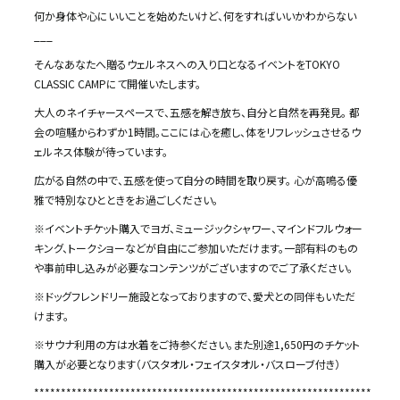
何か身体や心にいいことを始めたいけど、何をすればいいかわからない
___
そんなあなたへ贈るウェルネスへの入り口となるイベントをTOKYO
CLASSIC CAMPにて開催いたします。
大人のネイチャースペースで、五感を解き放ち、自分と自然を再発見。
都
会の喧騒からわずか1時間。ここには心を癒し、体をリフレッシュさせるウ
ェルネス体験が待っています。
広がる自然の中で、五感を使って自分の時間を取り戻す。
心が高鳴る優
雅で特別なひとときをお過ごしください。
※イベントチケット購入でヨガ、ミュージックシャワー、マインドフルウォー
キング、トークショーなどが自由にご参加いただけます。一部有料のもの
や事前申し込みが必要なコンテンツがございますのでご了承ください。
※ドッグフレンドリー施設となっておりますので、愛犬との同伴もいただ
けます。
※サウナ利用の方は水着をご持参ください。また別途1,650円のチケット
購入が必要となります（バスタオル・フェイスタオル・バスローブ付き）
***************************************************************