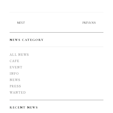
NEXT
PREVIOUS
ご不明点などございましたら、お気軽にお問合せくださいませ。
TEL:
043-488-6211
(受付時間: 11:00 - 18:00)
MAIL:
info@tokyo-classic-camp.jp
NEWS CATEGORY
定休日:無し (冬季休業を除く)
©
2026 TOKYO CLASSIC CAMP.
ALL NEWS
CAFE
EVENT
INFO
NEWS
PRESS
WANTED
RECENT NEWS